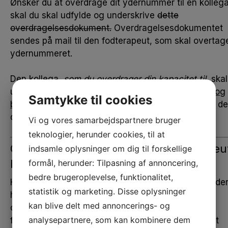
Ønsker du at overdrage dit ydernummer til en kollega
skal du skal udfylde og underskrive
dette
overdragelsesdokument.
Overdragelsesdokumentet
sendes på mail til den fodterapeut, som skal overtag
ydernummeret.
Den kollega,
som du overdrager din kapacitet til
, skal
udfylde et
ansøgningsskema, samtykkeerklæring og
Samtykke til cookies
børneattest.
Overdragelsesdokumentet uploades i de
digitale ansøgningsskema.
Vi og vores samarbejdspartnere bruger
teknologier, herunder cookies, til at
Overdrag dit ydernummer til fodterapeu
indsamle oplysninger om dig til forskellige
på ny klinikadresse
formål, herunder: Tilpasning af annoncering,
bedre brugeroplevelse, funktionalitet,
Hvis du overdrager dit ydernummer til en kollega, de
statistik og marketing. Disse oplysninger
har en anden klinikadresse end dit, skal du være
kan blive delt med annoncerings- og
opmærksom på, at det kan blive betragtet som en
analysepartnere, som kan kombinere dem
flytning af ydernummer. Derfor er det en god idé at