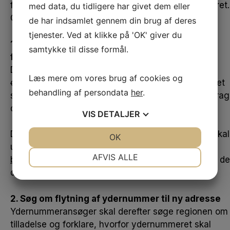
fortælle regionen, at I ønsker at flytte ydernummeret.
med data, du tidligere har givet dem eller
Overdragelsen skal derfor ske i to trin:
de har indsamlet gennem din brug af deres
tjenester. Ved at klikke på 'OK' giver du
1. Overdrag dit ydernummer til en anden
samtykke til disse formål.
fodterapeut
Du skal udfylde og underskrive
dette
Læs mere om vores brug af cookies og
overdragelsesdokument
. Overdragelsesdokumentet
behandling af persondata
her
.
sendes på mail til kollegaen, som skal have overdrag
dit ydernummer.
VIS
DETALJER
Den kollega,
som du overdrager din kapacitet til
, skal
JA
NEJ
OK
JA
NEJ
udfylde et
tilmeldingsskema, samtykkeerklæring,
NØDVENDIGE
PRÆFERENCER
AFVIS ALLE
børneattest
. Overdragelsesdokumentet uploades i de
digitale ansøgningsskema.
JA
NEJ
JA
NEJ
MARKETING
STATISTIK
2. Søg om flytning af ydernummer til ny adresse
Ydernummeransøger
skal derefte
r søge regionen om
tilladelse og forklare, hvorfor
ydernummeret skal