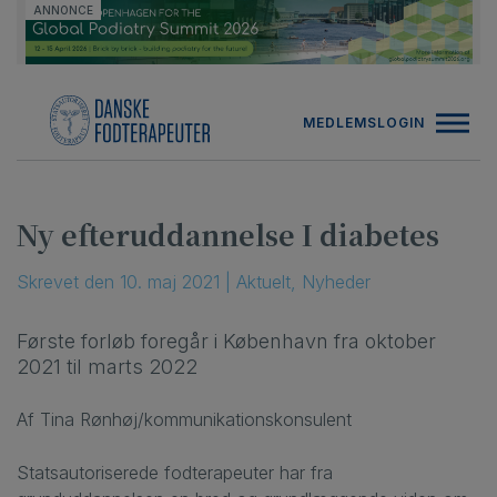
Hop
ANNONCE
til
indholdet
MEDLEMSLOGIN
Ny efteruddannelse I diabetes
Skrevet
den
10. maj 2021
|
Aktuelt
,
Nyheder
Første forløb foregår i København fra oktober
2021 til marts 2022
Af Tina Rønhøj/kommunikationskonsulent
Statsautoriserede fodterapeuter har fra