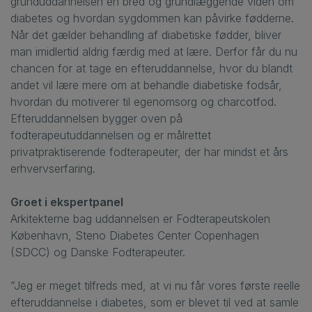
grunduddannelsen en bred og grundlæggende viden om
diabetes og hvordan sygdommen kan påvirke fødderne.
Når det gælder behandling af diabetiske fødder, bliver
man imidlertid aldrig færdig med at lære. Derfor får du nu
chancen for at tage en efteruddannelse, hvor du blandt
andet vil lære mere om at behandle diabetiske fodsår,
hvordan du motiverer til egenomsorg og charcotfod.
Efteruddannelsen bygger oven på
fodterapeutuddannelsen og er målrettet
privatpraktiserende fodterapeuter, der har mindst et års
erhvervserfaring.
Groet i ekspertpanel
Arkitekterne bag uddannelsen er Fodterapeutskolen
København, Steno Diabetes Center Copenhagen
(SDCC) og Danske Fodterapeuter.
”Jeg er meget tilfreds med, at vi nu får vores første reelle
efteruddannelse i diabetes, som er blevet til ved at samle