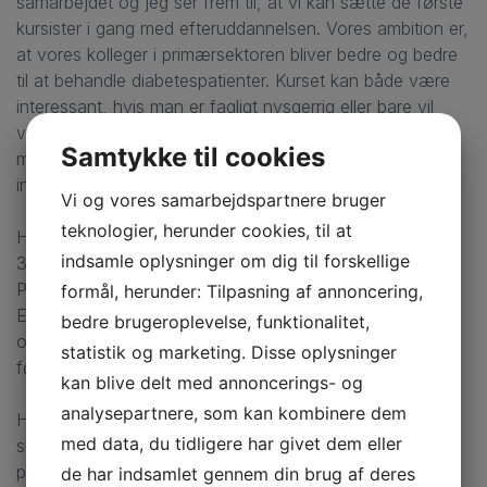
samarbejdet og jeg ser frem til, at vi kan sætte de første
kursister i gang med efteruddannelsen. Vores ambition er,
at vores kolleger i primærsektoren bliver bedre og bedre
til at behandle diabetespatienter. Kurset kan både være
interessant, hvis man er fagligt nysgerrig eller bare vil
vide noget mere. Og jo mere man ved, desto bedre er
Samtykke til cookies
man også til at vejlede og behandle sine patienter og
indgå i tværfaglige samarbejder”.
Vi og vores samarbejdspartnere bruger
teknologier, herunder cookies, til at
Hele efteruddannelsen koster 13.000 kroner, men kun
indsamle oplysninger om dig til forskellige
3.000 kroner, hvis du arbejder under overenskomsten.
Prisforskellen skyldes, at Kvalitets- og
formål, herunder: Tilpasning af annoncering,
Efteruddannelsesfonden, der er knyttet til
bedre brugeroplevelse, funktionalitet,
overenskomsten, har bevilget 600.000 kroner til de
statistik og marketing. Disse oplysninger
første tre efteruddannelsesforløb.
kan blive delt med annoncerings- og
analysepartnere, som kan kombinere dem
Hvis du allerede nu ved, at du vil tage efteruddannelsen,
med data, du tidligere har givet dem eller
skal du tilmelde dig så hurtigt som muligt, da de 16
pladser bliver besat efter først til mølle-princippet.
de har indsamlet gennem din brug af deres