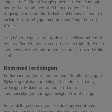
sårplejere. Det kan få nogle patienter uden så mange
penge til at vente med at få behandlingen. Det er
ærgerligt, for diabetiske fodsår skal behandles hurtigst
muligt for at forebygge amputationer,” siger hun og
tilføjer:
”Jeg håber meget, at det gode initiativ bliver udbredt til
resten af landet, så vi kan mindske den ulighed, der er i
sundhedsvæsenet, når nogen skal betale og andre ikke
skal.”
Kom med i ordningen
Fodterapeuter, der allerede er med i Sundhedsklyngen
Nykøbing Falster, kan deltage, hvis de tilmelder sig
ordningen. Mobile fodterapeuter uden for
sundhedsklyngen har også mulighed for at deltage.
For at deltage i ordningen skal du
–
udover at have
ydernummer
–
også dokumentere kompetencer i