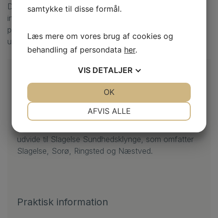
Der kan også ydes betaling for mindre korrektioner af
samtykke til disse formål.
indlæg/fodtøj udleveret fra sårambulatoriet, og hvis en
patient udebliver fra en aftalt tid, dækker regionen hele
Læs mere om vores brug af cookies og
udeblivelsesgebyret.
behandling af persondata
her
.
VIS
DETALJER
Planer om udvidelse
JA
NEJ
OK
JA
NEJ
Ordningen starter i Nykøbing Falster
NØDVENDIGE
PRÆFERENCER
AFVIS ALLE
Sundhedsklynge som omfatter Guldborgsund,
JA
NEJ
JA
NEJ
Lolland og Vordingborg kommune. Planen er at
udvide til Slagelse Sundhedsklynge, som omfatter
MARKETING
STATISTIK
Slagelse, Sorø, Ringsted og Næstved.
Praktisk information