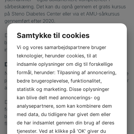
sårbeskæring. Det kan du opnå gennem et gratis kursus
på Steno Diabetes Center eller via et AMU-sårkursus
gennemført efter 2020.
Samtykke til cookies
Derudover er det obligatorisk at deltage i et webinar om
brugen af Pleje.net. Regionen afholder også
Vi og vores samarbejdspartnere bruger
informationsmøde for interesserede fodterapeuter.
teknologier, herunder cookies, til at
Det får du for ydelserne
indsamle oplysninger om dig til forskellige
formål, herunder: Tilpasning af annoncering,
Når du er med i ordningen, modtager du en ekstra ydelse
på 99,94 kroner per gang for at tage før- og efterbilleder
bedre brugeroplevelse, funktionalitet,
af patienternes sår til dokumentation i Pleje.net.
statistik og marketing. Disse oplysninger
kan blive delt med annoncerings- og
Derudover får du de overenskomstmæssige honorarer
analysepartnere, som kan kombinere dem
for at optage journal for nye patienter og for selve
med data, du tidligere har givet dem eller
behandlingen, og der skelnes mellem ydelser for et eller
de har indsamlet gennem din brug af deres
flere sår.
tjenester. Ved at klikke på 'OK' giver du