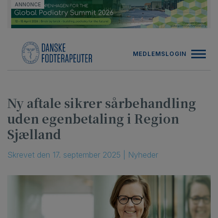
Hop
ANNONCE
til
indholdet
MEDLEMSLOGIN
Ny aftale sikrer sårbehandling
uden egenbetaling i Region
Sjælland
Skrevet
den
17. september 2025
|
Nyheder