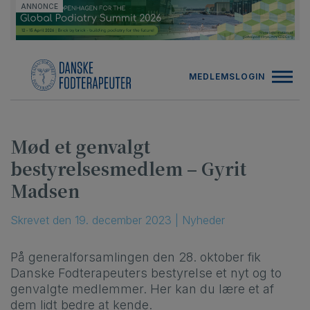
Hop
ANNONCE
til
indholdet
MEDLEMSLOGIN
Mød et genvalgt
bestyrelsesmedlem – Gyrit
Madsen
Skrevet
den
19. december 2023
|
Nyheder
På generalforsamlingen den 28. oktober fik
Danske Fodterapeuters bestyrelse et nyt og to
genvalgte medlemmer. Her kan du lære et af
dem lidt bedre at kende.