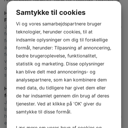
Samtykke til cookies
Hvorfor stillede du op til bestyrelsen i Danske
Fodterapeuter?
Vi og vores samarbejdspartnere bruger
Jeg genopstillede til bestyrelsen, da jeg gerne vil arbejde
teknologier, herunder cookies, til at
for, at vi fortsat forbliver en forening i udvikling. En
indsamle oplysninger om dig til forskellige
forening, der ikke er topstyret, men en forening, der
arbejder for og lytter til medlemmerne. En forening, der
formål, herunder: Tilpasning af annoncering,
fortsat arbejder hen imod, at vi bliver anerkendt som en
bedre brugeroplevelse, funktionalitet,
vigtig profession inden for sundhedssektoren. Dette kan
statistik og marketing. Disse oplysninger
opnås ved, at vi fortsat arbejder på at opretholde høje
kan blive delt med annoncerings- og
standarder i praksis, uddannelse og kompetencer.
analysepartnere, som kan kombinere dem
med data, du tidligere har givet dem eller
Hvad synes du er den største udfordring for
fodterapeuter i dag?
de har indsamlet gennem din brug af deres
Jeg syntes, at vi har et stort problem/udfordring så
tjenester. Ved at klikke på 'OK' giver du
længe, at kommunerne udbetaler tilskud via
samtykke til disse formål.
helbredstillægget uden at stille krav om autorisation. Hos
en statsautoriseret fodterapeut er der både
Læs mere om vores brug af cookies og