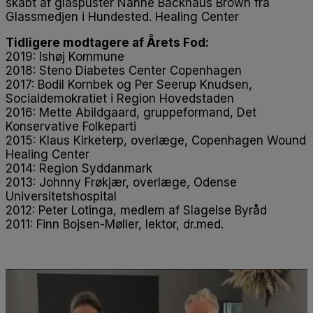
skabt af glaspuster Nanne Backhaus Brown fra
Glassmedjen i Hundested. Healing Center
Tidligere modtagere af Årets Fod:
2019: Ishøj Kommune
2018: Steno Diabetes Center Copenhagen
2017: Bodil Kornbek og Per Seerup Knudsen,
Socialdemokratiet i Region Hovedstaden
2016: Mette Abildgaard, gruppeformand, Det
Konservative Folkeparti
2015: Klaus Kirketerp, overlæge, Copenhagen Wound
Healing Center
2014: Region Syddanmark
2013: Johnny Frøkjær, overlæge, Odense
Universitetshospital
2012: Peter Lotinga, medlem af Slagelse Byråd
2011: Finn Bojsen-Møller, lektor, dr.med.