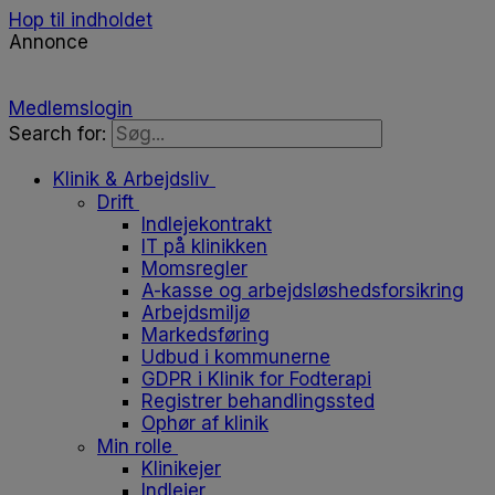
Hop til indholdet
Annonce
Medlemslogin
Search for:
Klinik & Arbejdsliv
Drift
Indlejekontrakt
IT på klinikken
Momsregler
A-kasse og arbejdsløshedsforsikring
Arbejdsmiljø
Markedsføring
Udbud i kommunerne
GDPR i Klinik for Fodterapi
Registrer behandlingssted
Ophør af klinik
Min rolle
Klinikejer
Indlejer