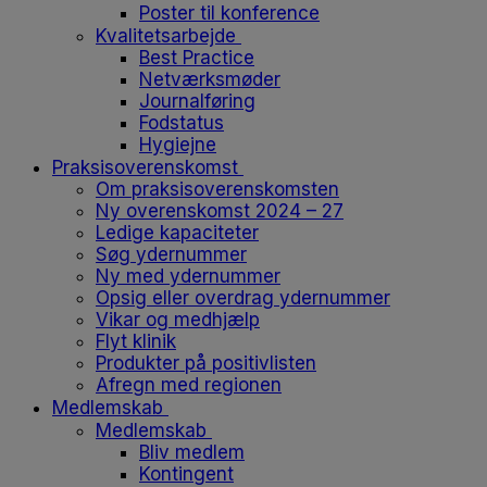
Poster til konference
Kvalitetsarbejde
Best Practice
Netværksmøder
Journalføring
Fodstatus
Hygiejne
Praksisoverenskomst
Om praksisoverenskomsten
Ny overenskomst 2024 – 27
Ledige kapaciteter
Søg ydernummer
Ny med ydernummer
Opsig eller overdrag ydernummer
Vikar og medhjælp
Flyt klinik
Produkter på positivlisten
Afregn med regionen
Medlemskab
Medlemskab
Bliv medlem
Kontingent