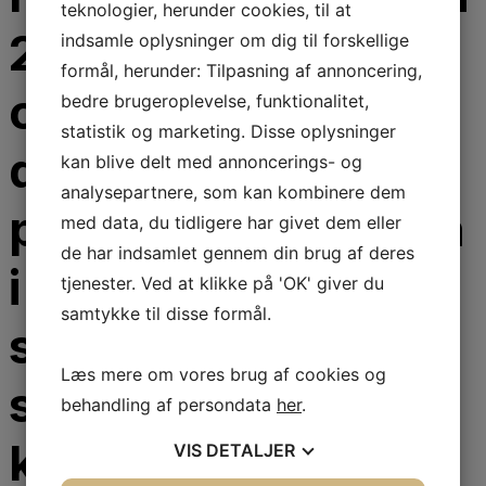
teknologier, herunder cookies, til at
2020 for at gøre
indsamle oplysninger om dig til forskellige
formål, herunder: Tilpasning af annoncering,
opmærksom på, at
bedre brugeroplevelse, funktionalitet,
statistik og marketing. Disse oplysninger
der er huller i
kan blive delt med annoncerings- og
analysepartnere, som kan kombinere dem
patientsikkerheden
med data, du tidligere har givet dem eller
de har indsamlet gennem din brug af deres
i kommunale
tjenester. Ved at klikke på 'OK' giver du
samtykke til disse formål.
sundhedstilskud,
Læs mere om vores brug af cookies og
som kan have
behandling af persondata
her
.
konsekvenser for
VIS
DETALJER