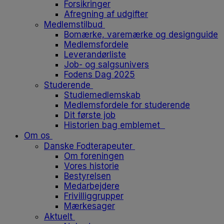
Forsikringer
Afregning af udgifter
Medlemstilbud
Bomærke, varemærke og designguide
Medlemsfordele
Leverandørliste
Job- og salgsunivers
Fodens Dag 2025
Studerende
Studiemedlemskab
Medlemsfordele for studerende
Dit første job
Historien bag emblemet
Om os
Danske Fodterapeuter
Om foreningen
Vores historie
Bestyrelsen
Medarbejdere
Frivilliggrupper
Mærkesager
Aktuelt