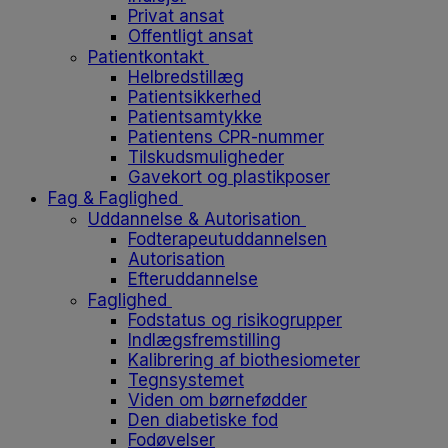
Privat ansat
Offentligt ansat
Patientkontakt
Helbredstillæg
Patientsikkerhed
Patientsamtykke
Patientens CPR-nummer
Tilskudsmuligheder
Gavekort og plastikposer
Fag & Faglighed
Uddannelse & Autorisation
Fodterapeutuddannelsen
Autorisation
Efteruddannelse
Faglighed
Fodstatus og risikogrupper
Indlægsfremstilling
Kalibrering af biothesiometer
Tegnsystemet
Viden om børnefødder
Den diabetiske fod
Fodøvelser