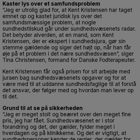
Kaster lys over et samfundsproblem
”Jeg er utrolig glad for, at Kent Kristensen har taget
emnet op og kastet juridisk lys over det
samfundsmæssige problem, at nogle
sundhedstilskud går under sundhedsvæsenets radar.
Det betyder alverden, at en mand, som Kent
Kristensen, der er ekspert i sundhedsjura, gør sin
stemme gældende og siger det højt op, når han får
øje på et problem i det nære sundhedsvæsen”, siger
Tina Christensen, formand for Danske Fodterapeuter.
Kent Kristensen får også prisen for sit arbejde med
juraen bag sundhedsvæsenets opgaver og for at
være med til at uddanne sundhedsfaglige til at forstå
det ansvar, der følger med og hvordan man lever op
til det.
Grund til at se på sikkerheden
”Jeg er meget stolt og beæret over den meget fine
pris, jeg har fået. Sundhedsvæsenet er i stor
forandring og det, der gælder, fylder meget i
hverdagen og på klinikkerne. Og det er vigtigt, at
sundhedspersoner kender de regler, der gælder for