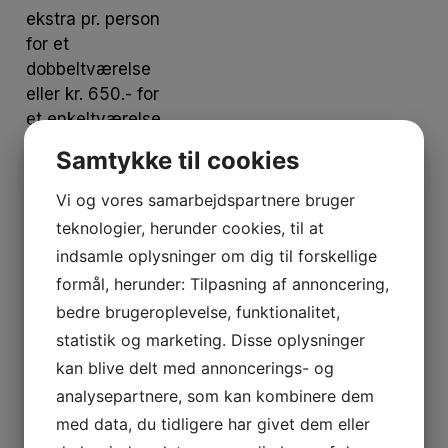
ekstra pr. person
for et
dobbeltværelse
eller kr. 650.- for
et enkeltværelse.
Samtykke til cookies
Dette skal man
SELV bestille, og
Vi og vores samarbejdspartnere bruger
gerne hurtigst
teknologier, herunder cookies, til at
muligt, mens de
indsamle oplysninger om dig til forskellige
er til at få.
formål, herunder: Tilpasning af annoncering,
bedre brugeroplevelse, funktionalitet,
Afregningen af
statistik og marketing. Disse oplysninger
værelserne, står
kan blive delt med annoncerings- og
man selv for
dagen efter
analysepartnere, som kan kombinere dem
arrangementet.
med data, du tidligere har givet dem eller