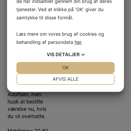
de har indsamlet gennem din brug af deres
Tilmeldingen er
tjenester. Ved at klikke på 'OK' giver du
bindende og der
samtykke til disse formål.
betales ved
tilmelding. Da vi
Læs mere om vores brug af cookies og
kun har
behandling af persondata
her
.
begrænset antal
billetter, er det
VIS
DETALJER
først til mølle.
JA
NEJ
OK
JA
NEJ
Tilmelding senest
NØDVENDIGE
PRÆFERENCER
AFVIS ALLE
15. oktober til
Hanne
JA
NEJ
JA
NEJ
Adolfsen, men
MARKETING
STATISTIK
husk at bestille
værelse nu, hvis
du vil overnatte.