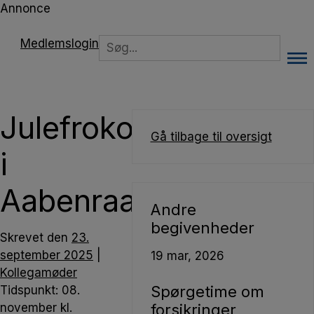
Hop
Annonce
til
indholdet
Search
Medlemslogin
for:
Julefrokost
Gå tilbage til oversigt
i
Aabenraa
Andre
begivenheder
Skrevet
den
23.
september 2025
|
19
mar, 2026
Kollegamøder
Spørgetime om
Tidspunkt:
08.
november kl.
forsikringer