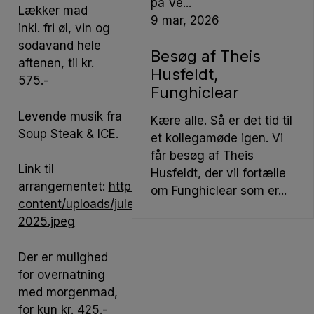
på Ve...
Lækker mad
9
mar, 2026
inkl. fri øl, vin og
sodavand hele
Besøg af Theis
aftenen, til kr.
Husfeldt,
575.-
Funghiclear
Levende musik fra
Kære alle. Så er det tid til
Soup Steak & ICE.
et kollegamøde igen. Vi
får besøg af Theis
Link til
Husfeldt, der vil fortælle
arrangementet:
https://hotelkloeveres.dk/wp-
om Funghiclear som er...
content/uploads/julefrokost-
2025.jpeg
Der er mulighed
for overnatning
med morgenmad,
for kun kr. 425.-