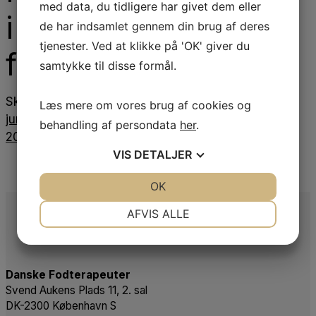
med data, du tidligere har givet dem eller
i
de har indsamlet gennem din brug af deres
tjenester. Ved at klikke på 'OK' giver du
folketingssalen
samtykke til disse formål.
Skrevet
den
9.
Læs mere om vores brug af cookies og
juni 2021
9. juni
behandling af persondata
her
.
2021
VIS
DETALJER
JA
NEJ
OK
JA
NEJ
NØDVENDIGE
PRÆFERENCER
AFVIS ALLE
JA
NEJ
JA
NEJ
MARKETING
STATISTIK
Danske Fodterapeuter
Svend Aukens Plads 11, 2. sal
DK-2300 København S