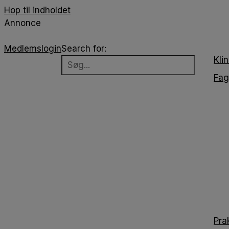
Hop til indholdet
Annonce
Medlemslogin
Search for:
Klin
Fag
Pra