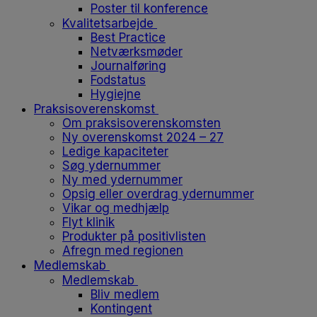
Poster til konference
Kvalitetsarbejde
Best Practice
Netværksmøder
Journalføring
Fodstatus
Hygiejne
Praksisoverenskomst
Om praksisoverenskomsten
Ny overenskomst 2024 – 27
Ledige kapaciteter
Søg ydernummer
Ny med ydernummer
Opsig eller overdrag ydernummer
Vikar og medhjælp
Flyt klinik
Produkter på positivlisten
Afregn med regionen
Medlemskab
Medlemskab
Bliv medlem
Kontingent