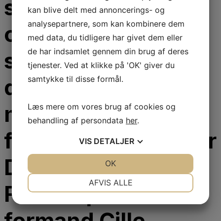
studerende steget
kan blive delt med annoncerings- og
analysepartnere, som kan kombinere dem
og har aldrig været
med data, du tidligere har givet dem eller
de har indsamlet gennem din brug af deres
større. Det er godt,
tjenester. Ved at klikke på 'OK' giver du
da der er stor
samtykke til disse formål.
mangel på
Læs mere om vores brug af cookies og
behandling af persondata
her
.
fodterapeuter, siger
VIS
DETALJER
Danske
JA
NEJ
OK
JA
NEJ
NØDVENDIGE
PRÆFERENCER
AFVIS ALLE
Fodterapeuters
JA
NEJ
JA
NEJ
formand Cille
MARKETING
STATISTIK