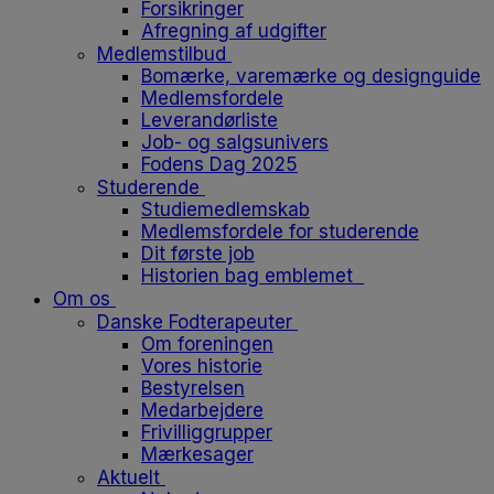
Forsikringer
Afregning af udgifter
Medlemstilbud
Bomærke, varemærke og designguide
Medlemsfordele
Leverandørliste
Job- og salgsunivers
Fodens Dag 2025
Studerende
Studiemedlemskab
Medlemsfordele for studerende
Dit første job
Historien bag emblemet
Om os
Danske Fodterapeuter
Om foreningen
Vores historie
Bestyrelsen
Medarbejdere
Frivilliggrupper
Mærkesager
Aktuelt