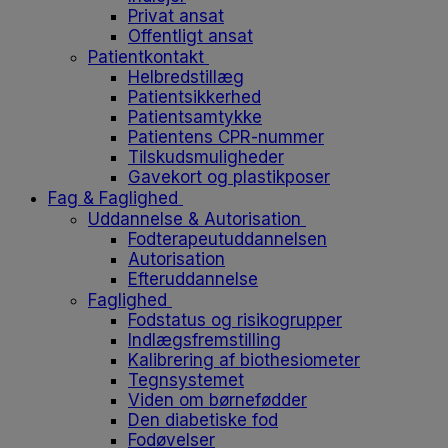
Privat ansat
Offentligt ansat
Patientkontakt
Helbredstillæg
Patientsikkerhed
Patientsamtykke
Patientens CPR-nummer
Tilskudsmuligheder
Gavekort og plastikposer
Fag & Faglighed
Uddannelse & Autorisation
Fodterapeutuddannelsen
Autorisation
Efteruddannelse
Faglighed
Fodstatus og risikogrupper
Indlægsfremstilling
Kalibrering af biothesiometer
Tegnsystemet
Viden om børnefødder
Den diabetiske fod
Fodøvelser