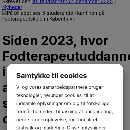
Skrevet
den
10. februar 2025
2. december 2025
|
Nyheder
Siden 2023, hvor
Fodterapeutuddann
i København øgede
Samtykke til cookies
antallet af
Vi og vores samarbejdspartnere bruger
teknologier, herunder cookies, til at
studiepladser, er
indsamle oplysninger om dig til forskellige
formål, herunder: Tilpasning af annoncering,
optaget af
bedre brugeroplevelse, funktionalitet,
statistik og marketing. Disse oplysninger