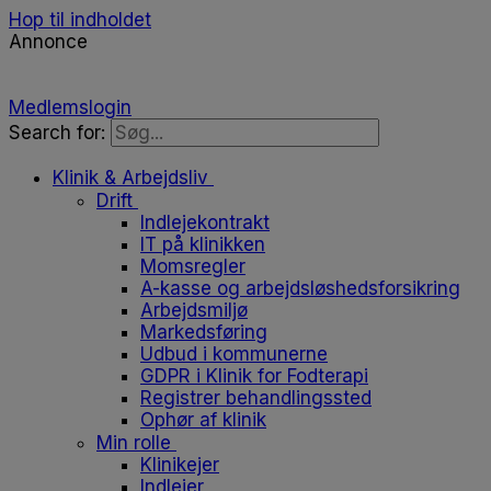
Hop til indholdet
Annonce
Medlemslogin
Search for:
Klinik & Arbejdsliv
Drift
Indlejekontrakt
IT på klinikken
Momsregler
A-kasse og arbejdsløshedsforsikring
Arbejdsmiljø
Markedsføring
Udbud i kommunerne
GDPR i Klinik for Fodterapi
Registrer behandlingssted
Ophør af klinik
Min rolle
Klinikejer
Indlejer