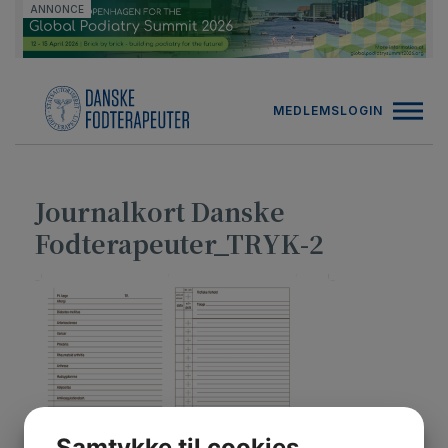
Hop
ANNONCE
til
indholdet
MEDLEMSLOGIN
Journalkort Danske
Fodterapeuter_TRYK-2
Samtykke til cookies