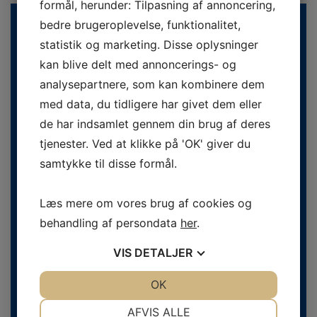
formål, herunder: Tilpasning af annoncering,
bedre brugeroplevelse, funktionalitet,
statistik og marketing. Disse oplysninger
kan blive delt med annoncerings- og
analysepartnere, som kan kombinere dem
med data, du tidligere har givet dem eller
de har indsamlet gennem din brug af deres
Danske Fodterapeuter
Svend Aukens Plads 11, 2. sal
tjenester. Ved at klikke på 'OK' giver du
DK-2300 København S
samtykke til disse formål.
Telefon
+45 43 20 51 20
info@fodterapeut-dk.dev.stom.dk
Læs mere om vores brug af cookies og
behandling af persondata
her
.
Åbningstider
Man-tors 9.30 - 15.00
VIS
DETALJER
Fredag 10.00 - 14.00
CVR:
27425917
JA
NEJ
OK
JA
NEJ
NØDVENDIGE
PRÆFERENCER
AFVIS ALLE