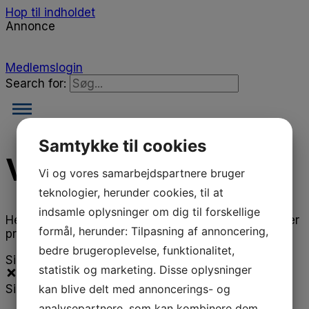
Hop til indholdet
Annonce
Medlemslogin
Search for:
Samtykke til cookies
Video
Vi og vores samarbejdspartnere bruger
teknologier, herunder cookies, til at
indsamle oplysninger om dig til forskellige
Her kan du se de videoer, som Danske Fodterapeuter
formål, herunder: Tilpasning af annoncering,
producerer om forskellige emner.
bedre brugeroplevelse, funktionalitet,
Sidebar
statistik og marketing. Disse oplysninger
kan blive delt med annoncerings- og
Sidebar
analysepartnere, som kan kombinere dem