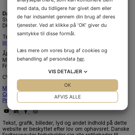
med data, du tidligere har givet dem eller
Danske Fodterapeuter
de har indsamlet gennem din brug af deres
Svend Aukens Plads 11, 2. sal
tjenester. Ved at klikke på 'OK' giver du
DK-2300 København S
samtykke til disse formål.
Telefon
+45 43 20 51 20
info@fodterapeut-dk.dev.stom.dk
Læs mere om vores brug af cookies og
Åbningstider
behandling af persondata
her
.
Man-tors 9.30 - 15.00
Fredag 10.00 - 14.00
VIS
DETALJER
CVR:
27425917
JA
NEJ
OK
JA
NEJ
Medlemslogin
NØDVENDIGE
PRÆFERENCER
Cookiepolitik
AFVIS ALLE
Privatlivspolitik
JA
NEJ
JA
NEJ
MARKETING
STATISTIK
Tekst, grafik, billeder, lyd og andet indhold på dette
website er beskyttet efter lov om ophavsret. Danske