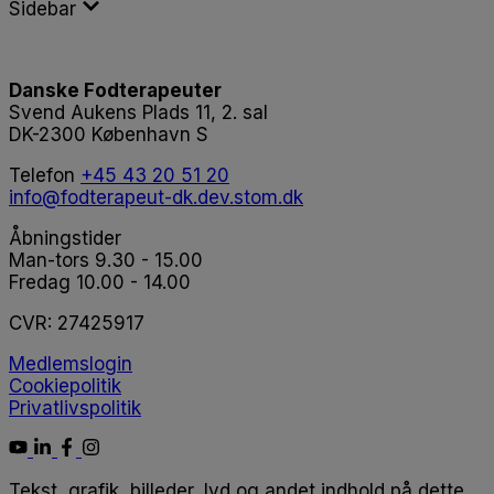
Sidebar
Danske Fodterapeuter
Svend Aukens Plads 11, 2. sal
DK-2300 København S
Telefon
+45 43 20 51 20
info@fodterapeut-dk.dev.stom.dk
Åbningstider
Man-tors 9.30 - 15.00
Fredag 10.00 - 14.00
CVR:
27425917
Medlemslogin
Cookiepolitik
Privatlivspolitik
Tekst, grafik, billeder, lyd og andet indhold på dette