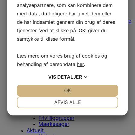
Forsikringer
analysepartnere, som kan kombinere dem
Afregning af udgifter
med data, du tidligere har givet dem eller
Medlemstilbud
Bomærke, varemærke og designguide
de har indsamlet gennem din brug af deres
Medlemsfordele
tjenester. Ved at klikke på 'OK' giver du
Leverandørliste
samtykke til disse formål.
Job- og salgsunivers
Fodens Dag 2025
Studerende
Læs mere om vores brug af cookies og
Studiemedlemskab
Medlemsfordele for studerende
behandling af persondata
her
.
Dit første job
Historien bag emblemet
VIS
DETALJER
Om os
Danske Fodterapeuter
JA
NEJ
OK
JA
NEJ
Om foreningen
NØDVENDIGE
PRÆFERENCER
Vores historie
AFVIS ALLE
Bestyrelsen
JA
Medarbejdere
NEJ
JA
NEJ
Frivilliggrupper
MARKETING
STATISTIK
Mærkesager
Aktuelt