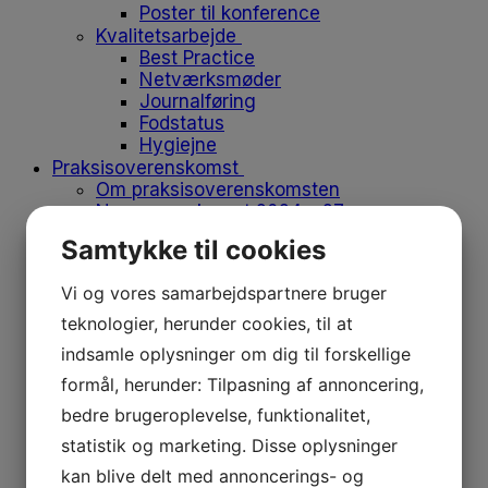
Poster til konference
Kvalitetsarbejde
Best Practice
Netværksmøder
Journalføring
Fodstatus
Hygiejne
Praksisoverenskomst
Om praksisoverenskomsten
Ny overenskomst 2024 – 27
Ledige kapaciteter
Samtykke til cookies
Søg ydernummer
Ny med ydernummer
Vi og vores samarbejdspartnere bruger
Opsig eller overdrag ydernummer
Vikar og medhjælp
teknologier, herunder cookies, til at
Flyt klinik
indsamle oplysninger om dig til forskellige
Produkter på positivlisten
formål, herunder: Tilpasning af annoncering,
Afregn med regionen
Medlemskab
bedre brugeroplevelse, funktionalitet,
Medlemskab
statistik og marketing. Disse oplysninger
Bliv medlem
Kontingent
kan blive delt med annoncerings- og