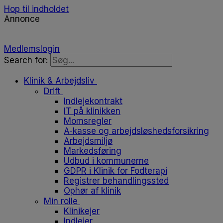
Hop til indholdet
Annonce
Medlemslogin
Search for:
Klinik & Arbejdsliv
Drift
Indlejekontrakt
IT på klinikken
Momsregler
A-kasse og arbejdsløshedsforsikring
Arbejdsmiljø
Markedsføring
Udbud i kommunerne
GDPR i Klinik for Fodterapi
Registrer behandlingssted
Ophør af klinik
Min rolle
Klinikejer
Indlejer