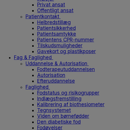
Privat ansat
Offentligt ansat
Patientkontakt
Helbredstillæg
Patientsikkerhed
Patientsamtykke
Patientens CPR-nummer
Tilskudsmuligheder
Gavekort og plastikposer
Fag & Faglighed
Uddannelse & Autorisation
Fodterapeutuddannelsen
Autorisation
Efteruddannelse
Faglighed
Fodstatus og risikogrupper
Indlægsfremstilling
Kalibrering af biothesiometer
Tegnsystemet
Viden om børnefødder
Den diabetiske fod
Fodøvelser