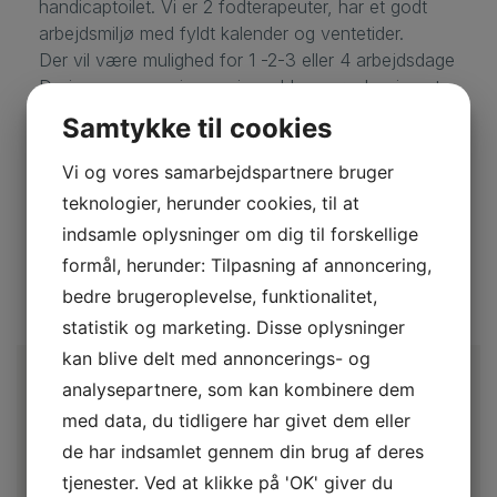
handicaptoilet. Vi er 2 fodterapeuter, har et godt
arbejdsmiljø med fyldt kalender og ventetider.
Der vil være mulighed for 1 -2-3 eller 4 arbejdsdage
Da jeg nærmer mig pensionsalderen ønsker jeg at
gå ned i tid.
Samtykke til cookies
Der vil være mulighed for køb af klinikken enten nu
Vi og vores samarbejdspartnere bruger
eller på sigt, eventuelt med mig som indlejer.
teknologier, herunder cookies, til at
indsamle oplysninger om dig til forskellige
Jeg kan kontaktes på telefon 24836259.
formål, herunder: Tilpasning af annoncering,
Email –
brianpanvig@hotmail.com
bedre brugeroplevelse, funktionalitet,
statistik og marketing. Disse oplysninger
kan blive delt med annoncerings- og
analysepartnere, som kan kombinere dem
med data, du tidligere har givet dem eller
de har indsamlet gennem din brug af deres
tjenester. Ved at klikke på 'OK' giver du