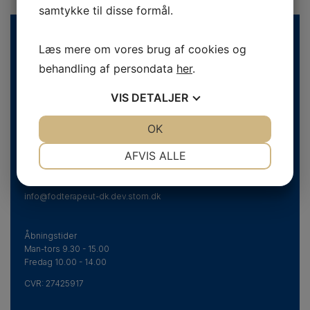
samtykke til disse formål.
Læs mere om vores brug af cookies og
behandling af persondata
her
.
VIS
DETALJER
JA
NEJ
OK
JA
NEJ
Danske Fodterapeuter
NØDVENDIGE
PRÆFERENCER
Svend Aukens Plads 11, 2. sal
AFVIS ALLE
DK-2300 København S
JA
NEJ
JA
NEJ
Telefon
+45 43 20 51 20
info@fodterapeut-dk.dev.stom.dk
MARKETING
STATISTIK
Åbningstider
Man-tors 9.30 - 15.00
Fredag 10.00 - 14.00
CVR:
27425917